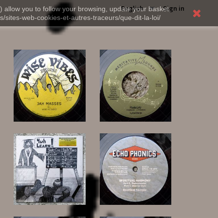
English
Sign in
) allow you to follow your browsing, update your basket,
s/sites-web-cookies-et-autres-traceurs/que-dit-la-loi/
12,00 €
16,00 €
30,00 €
13,00 €