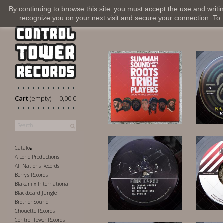
By continuing to browse this site, you must accept the use and writi
recognize you on your next visit and secure your connection. To fi
|
Cart
(empty)
0,00 €
30,00 €
Catalog
A-Lone Productions
All Nations Records
Berry's Records
Blakamix International
Blackboard Jungle
16,00 €
Brother Sound
Chouette Records
Control Tower Records