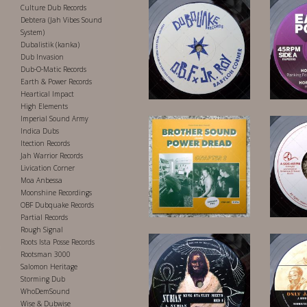
Culture Dub Records
Debtera (Jah Vibes Sound
System)
Dubalistik (kanka)
Dub Invasion
Dub-O-Matic Records
Earth & Power Records
15,00 €
Heartical Impact
High Elements
Imperial Sound Army
Indica Dubs
Itection Records
Jah Warrior Records
Livication Corner
Moa Anbessa
Moonshine Recordings
17,00 €
OBF Dubquake Records
Partial Records
Rough Signal
Roots Ista Posse Records
Rootsman 3000
Salomon Heritage
Storming Dub
WhoDemSound
Wise & Dubwise