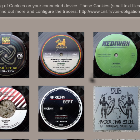
ng of Cookies on your connected device. These Cookies (small text files
nd out more and configure the tracers: http://www.cnil.fr/vos-obligation
12,00 €
16,00 €
11,00 €
8,00 €
18,00 €
30,00 €