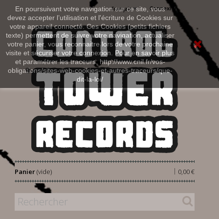
Connexion
En poursuivant votre navigation sur ce site, vous
Français
devez accepter l’utilisation et l'écriture de Cookies sur
votre appareil connecté. Ces Cookies (petits fichiers
texte) permettent de suivre votre navigation, actualiser
votre panier, vous reconnaitre lors de votre prochaine
visite et sécuriser votre connexion. Pour en savoir plus
et paramétrer les traceurs: http://www.cnil.fr/vos-
obligations/sites-web-cookies-et-autres-traceurs/que-
dit-la-loi/
|
Panier
(vide)
0,00 €