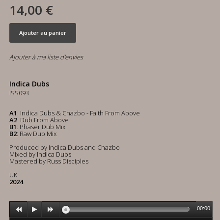
14,00 €
Ajouter au panier
Ajouter à ma liste d'envies
Indica Dubs
ISS093
A1
: Indica Dubs & Chazbo - Faith From Above
A2
: Dub From Above
B1
: Phaser Dub Mix
B2
: Raw Dub Mix
Produced by Indica Dubs and Chazbo
Mixed by Indica Dubs
Mastered by Russ Disciples
UK
2024
00:00