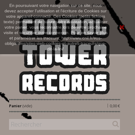
Connexion
En poursuivant votre navigation sur ce site, vous
Français
devez accepter l’utilisation et l'écriture de Cookies sur
votre appareil connecté. Ces Cookies (petits fichiers
texte) permettent de suivre votre navigation, actualiser
votre panier, vous reconnaitre lors de votre prochaine
visite et sécuriser votre connexion. Pour en savoir plus
et paramétrer les traceurs: http://www.cnil.fr/vos-
obligations/sites-web-cookies-et-autres-traceurs/que-
dit-la-loi/
|
Panier
(vide)
0,00 €