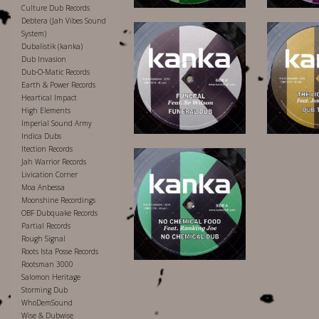
Culture Dub Records
Debtera (Jah Vibes Sound
System)
Dubalistik (kanka)
Dub Invasion
Dub-O-Matic Records
Earth & Power Records
Heartical Impact
High Elements
10,00 €
10
Imperial Sound Army
Indica Dubs
Itection Records
Jah Warrior Records
Livication Corner
Moa Anbessa
Moonshine Recordings
OBF Dubquake Records
Partial Records
12,00 €
Rough Signal
Roots Ista Posse Records
Rootsman 3000
Salomon Heritage
Storming Dub
WhoDemSound
Wise & Dubwise