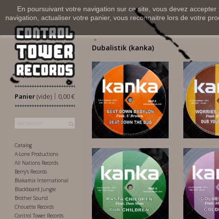
En poursuivant votre navigation sur ce site, vous devez accepter l’
navigation, actualiser votre panier, vous reconnaitre lors de votre pro
Dubalistik (kanka)
|
Panier
(vide)
0,00 €
12,00 €
20
Catalog
A-Lone Productions
All Nations Records
Berry's Records
Blakamix International
Blackboard Jungle
Brother Sound
15,00 €
12
Chouette Records
Control Tower Records