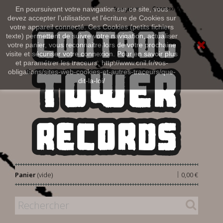
Connexion
En poursuivant votre navigation sur ce site, vous
Français
devez accepter l’utilisation et l'écriture de Cookies sur
votre appareil connecté. Ces Cookies (petits fichiers
texte) permettent de suivre votre navigation, actualiser
votre panier, vous reconnaitre lors de votre prochaine
visite et sécuriser votre connexion. Pour en savoir plus
et paramétrer les traceurs: http://www.cnil.fr/vos-
obligations/sites-web-cookies-et-autres-traceurs/que-
dit-la-loi/
|
Panier
(vide)
0,00 €