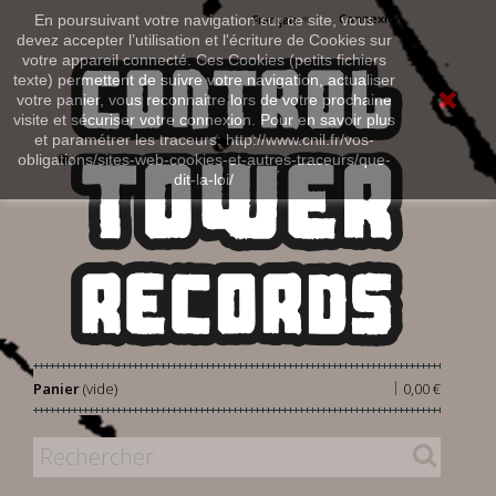
Connexion
En poursuivant votre navigation sur ce site, vous
Français
devez accepter l’utilisation et l'écriture de Cookies sur
votre appareil connecté. Ces Cookies (petits fichiers
texte) permettent de suivre votre navigation, actualiser
votre panier, vous reconnaitre lors de votre prochaine
visite et sécuriser votre connexion. Pour en savoir plus
et paramétrer les traceurs: http://www.cnil.fr/vos-
obligations/sites-web-cookies-et-autres-traceurs/que-
dit-la-loi/
|
Panier
(vide)
0,00 €