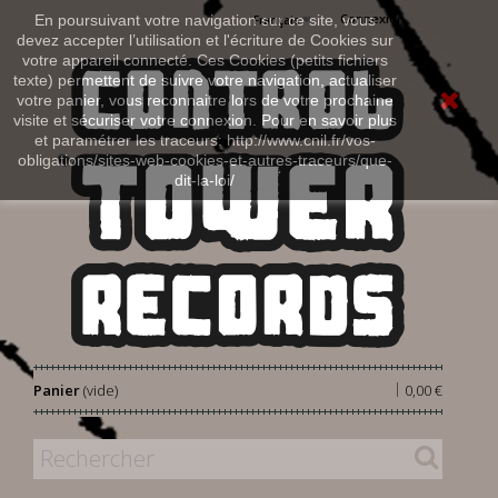
Connexion
En poursuivant votre navigation sur ce site, vous
Français
devez accepter l’utilisation et l'écriture de Cookies sur
votre appareil connecté. Ces Cookies (petits fichiers
texte) permettent de suivre votre navigation, actualiser
votre panier, vous reconnaitre lors de votre prochaine
visite et sécuriser votre connexion. Pour en savoir plus
et paramétrer les traceurs: http://www.cnil.fr/vos-
obligations/sites-web-cookies-et-autres-traceurs/que-
dit-la-loi/
|
Panier
(vide)
0,00 €