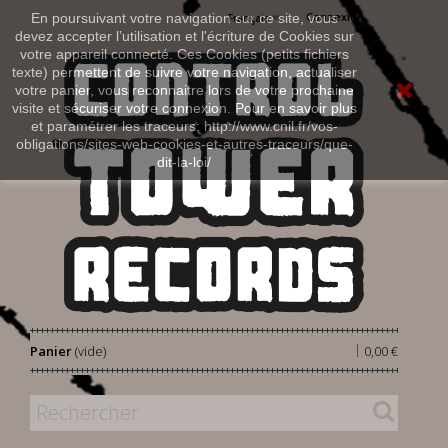
Connexion
En poursuivant votre navigation sur ce site, vous
Français
devez accepter l’utilisation et l'écriture de Cookies sur
votre appareil connecté. Ces Cookies (petits fichiers
texte) permettent de suivre votre navigation, actualiser
votre panier, vous reconnaitre lors de votre prochaine
visite et sécuriser votre connexion. Pour en savoir plus
et paramétrer les traceurs: http://www.cnil.fr/vos-
obligations/sites-web-cookies-et-autres-traceurs/que-
dit-la-loi/
|
Panier
(vide)
0,00 €