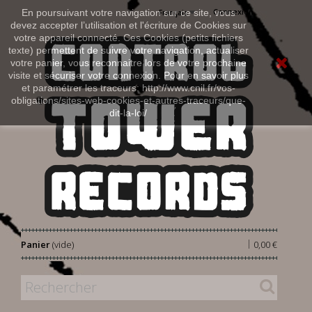
Connexion
En poursuivant votre navigation sur ce site, vous
Français
devez accepter l’utilisation et l'écriture de Cookies sur
votre appareil connecté. Ces Cookies (petits fichiers
texte) permettent de suivre votre navigation, actualiser
votre panier, vous reconnaitre lors de votre prochaine
visite et sécuriser votre connexion. Pour en savoir plus
et paramétrer les traceurs: http://www.cnil.fr/vos-
obligations/sites-web-cookies-et-autres-traceurs/que-
dit-la-loi/
|
Panier
(vide)
0,00 €