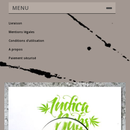
MENU
Livraison
Mentions légales
Conditions d'utilisation
A propos
Paiement sécurisé
Contact