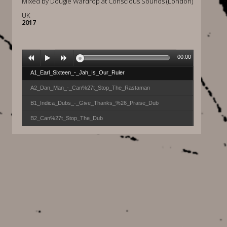
Mixed by Dougie Wardrop at Conscious Sounds (London)
UK
2017
00:00
A1_Earl_Sixteen_-_Jah_Is_Our_Ruler
A2_Dan_Man_-_Can%27t_Stop_The_Rastaman
B1_Indica_Dubs_-_Give_Thanks_%26_Praise_Dub
B2_Can%27t_Stop_The_Dub