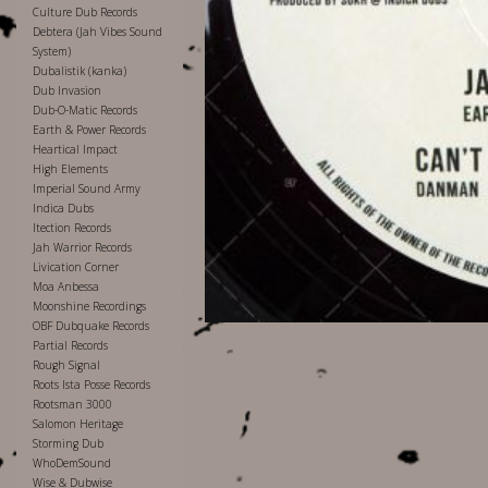
Culture Dub Records
Debtera (Jah Vibes Sound
System)
Dubalistik (kanka)
Dub Invasion
Dub-O-Matic Records
Earth & Power Records
Heartical Impact
High Elements
Imperial Sound Army
Indica Dubs
Itection Records
Jah Warrior Records
Livication Corner
Moa Anbessa
Moonshine Recordings
OBF Dubquake Records
Partial Records
Rough Signal
Roots Ista Posse Records
Rootsman 3000
Salomon Heritage
Storming Dub
WhoDemSound
Wise & Dubwise