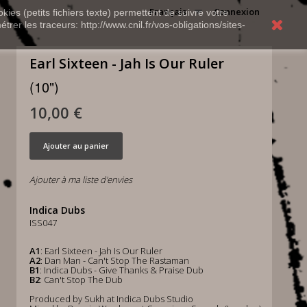
Français
Connexion
kies (petits fichiers texte) permettent de suivre votre
rer les traceurs: http://www.cnil.fr/vos-obligations/sites-
Earl Sixteen - Jah Is Our Ruler
(10")
10,00 €
Ajouter au panier
Ajouter à ma liste d'envies
Indica Dubs
ISS047
A1
: Earl Sixteen - Jah Is Our Ruler
A2
: Dan Man - Can't Stop The Rastaman
B1
: Indica Dubs - Give Thanks & Praise Dub
B2
: Can't Stop The Dub
Produced by Sukh at Indica Dubs Studio