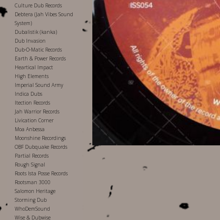
Culture Dub Records
Debtera (Jah Vibes Sound
System)
Dubalistik (kanka)
Dub Invasion
Dub-O-Matic Records
Earth & Power Records
Heartical Impact
High Elements
Imperial Sound Army
Indica Dubs
Itection Records
Jah Warrior Records
Livication Corner
Moa Anbessa
Moonshine Recordings
OBF Dubquake Records
Partial Records
Rough Signal
Roots Ista Posse Records
Rootsman 3000
Salomon Heritage
Storming Dub
WhoDemSound
Wise & Dubwise