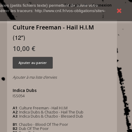
Français
Connexion
kies (petits fichiers texte) permettent de suivre votre
rer les traceurs: http://www.cnil.fr/vos-obligations/sites-
Culture Freeman - Hail H.I.M
(12")
10,00 €
Ajouter au panier
Ajouter à ma liste d'envies
Indica Dubs
ISS054
A1
: Culture Freeman - Hail H.I.M
A2
: Indica Dubs & Chazbo - Hail The Dub
A3
: Indica Dubs & Chazbo - Blessed Dub
B1
: Chazbo - Blood Of The Poor
B2
: Dub Of The Poor