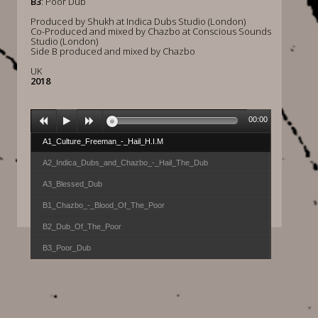
B3
: Poor Dub
Produced by Shukh at Indica Dubs Studio (London)
Co-Produced and mixed by Chazbo at Conscious Sounds
Studio (London)
Side B produced and mixed by Chazbo
UK
2018
00:00
A1_Culture_Freeman_-_Hail_H.I.M
A2_Indica_Dubs_and_Chazbo_-_Hail_The_Dub
A3_Blessed_Dub
B1_Chazbo_-_Blood_Of_The_Poor
B2_Dub_Of_The_Poor
B3_Poor_Dub