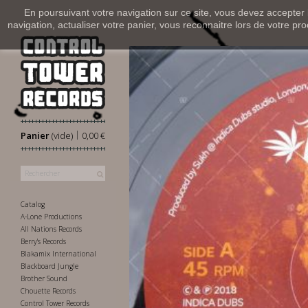
En poursuivant votre navigation sur ce site, vous devez accepter l’
navigation, actualiser votre panier, vous reconnaitre lors de votre pro
|
Panier
(vide)
0,00 €
Catalog
A-Lone Productions
All Nations Records
Berry's Records
Blakamix International
Blackboard Jungle
Brother Sound
Chouette Records
Control Tower Records