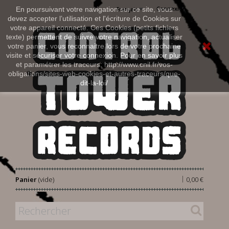
Connexion
En poursuivant votre navigation sur ce site, vous
Français
devez accepter l’utilisation et l'écriture de Cookies sur
votre appareil connecté. Ces Cookies (petits fichiers
texte) permettent de suivre votre navigation, actualiser
votre panier, vous reconnaitre lors de votre prochaine
visite et sécuriser votre connexion. Pour en savoir plus
et paramétrer les traceurs: http://www.cnil.fr/vos-
obligations/sites-web-cookies-et-autres-traceurs/que-
dit-la-loi/
|
Panier
(vide)
0,00 €