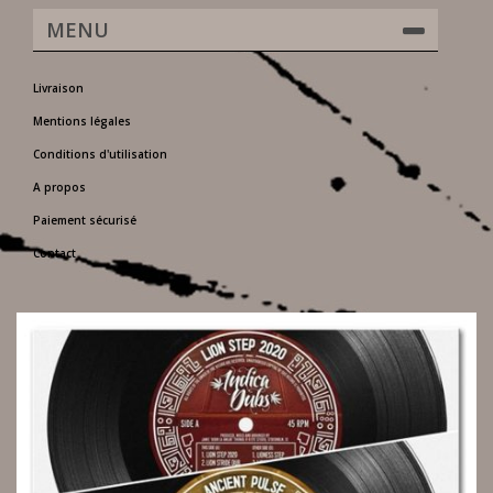
MENU
Livraison
Mentions légales
Conditions d'utilisation
A propos
Paiement sécurisé
Contact