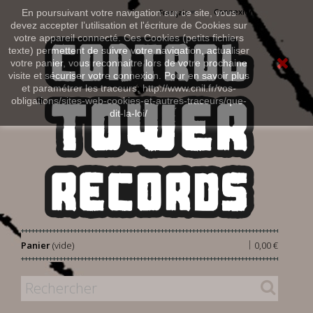
Connexion
En poursuivant votre navigation sur ce site, vous
Français
devez accepter l’utilisation et l'écriture de Cookies sur
votre appareil connecté. Ces Cookies (petits fichiers
texte) permettent de suivre votre navigation, actualiser
votre panier, vous reconnaitre lors de votre prochaine
visite et sécuriser votre connexion. Pour en savoir plus
et paramétrer les traceurs: http://www.cnil.fr/vos-
obligations/sites-web-cookies-et-autres-traceurs/que-
dit-la-loi/
|
Panier
(vide)
0,00 €