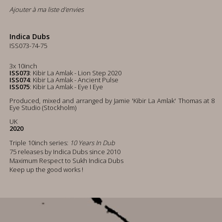
Ajouter à ma liste d'envies
Indica Dubs
ISS073-74-75
3x 10inch
ISS073
: Kibir La Amlak - Lion Step 2020
ISS074
: Kibir La Amlak - Ancient Pulse
ISS075
: Kibir La Amlak - Eye I Eye
Produced, mixed and arranged by Jamie 'Kibir La Amlak' Thomas at 8
Eye Studio (Stockholm)
UK
2020
Triple 10inch series:
10 Years In Dub
75 releases by Indica Dubs since 2010
Maximum Respect to Sukh Indica Dubs
Keep up the good works !