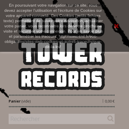
Connexion
En poursuivant votre navigation sur ce site, vous
Français
devez accepter l’utilisation et l'écriture de Cookies sur
votre appareil connecté. Ces Cookies (petits fichiers
texte) permettent de suivre votre navigation, actualiser
votre panier, vous reconnaitre lors de votre prochaine
visite et sécuriser votre connexion. Pour en savoir plus
et paramétrer les traceurs: http://www.cnil.fr/vos-
obligations/sites-web-cookies-et-autres-traceurs/que-
dit-la-loi/
|
Panier
(vide)
0,00 €