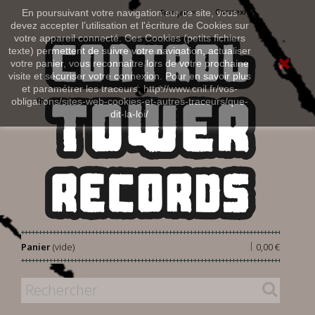
Connexion
En poursuivant votre navigation sur ce site, vous
Français
devez accepter l’utilisation et l'écriture de Cookies sur
votre appareil connecté. Ces Cookies (petits fichiers
texte) permettent de suivre votre navigation, actualiser
votre panier, vous reconnaitre lors de votre prochaine
visite et sécuriser votre connexion. Pour en savoir plus
et paramétrer les traceurs: http://www.cnil.fr/vos-
obligations/sites-web-cookies-et-autres-traceurs/que-
dit-la-loi/
|
Panier
(vide)
0,00 €