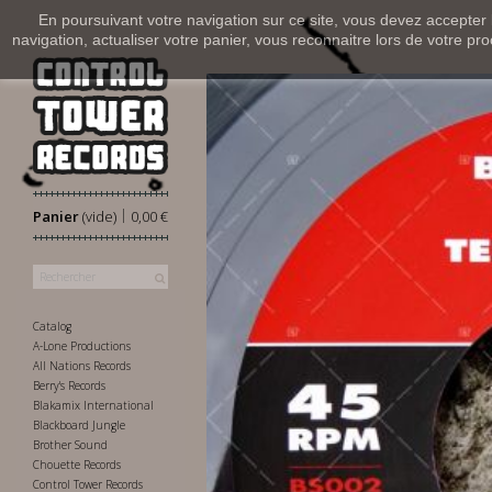
En poursuivant votre navigation sur ce site, vous devez accepter l’
navigation, actualiser votre panier, vous reconnaitre lors de votre pro
|
Panier
(vide)
0,00 €
Catalog
A-Lone Productions
All Nations Records
Berry's Records
Blakamix International
Blackboard Jungle
Brother Sound
Chouette Records
Control Tower Records