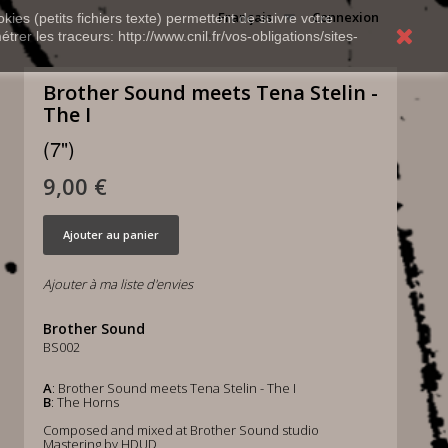
Français
Connexion
kies (petits fichiers texte) permettent de suivre votre
rer les traceurs: http://www.cnil.fr/vos-obligations/sites-
Brother Sound meets Tena Stelin -
The I
(7")
9,00 €
Ajouter au panier
Ajouter à ma liste d'envies
Brother Sound
BS002
A
: Brother Sound meets Tena Stelin - The I
B
: The Horns
Composed and mixed at Brother Sound studio
Mastering by HDUD