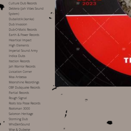
Culture Dub Records
Debtera (Jah Vibes Sound
System)
Dubalistik (kanka)
Dub Invasion
Dub-O-Matic Records
Earth & Power Records
Heartical Impact
High Elements
Imperial Sound Army
Indica Dubs
Itection Records
Jah Warrior Records
Livication Corner
Moa Anbessa
Moonshine Recordings
OBF Dubquake Records
Partial Records
Rough Signal
Roots Ista Posse Records
Rootsman 3000
Salomon Heritage
Storming Dub
WhoDemSound
Wise & Dubwise