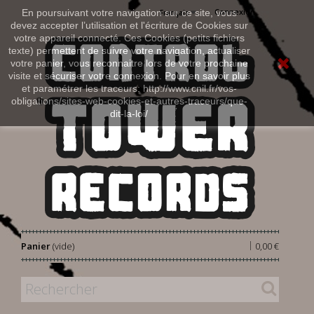
Connexion
En poursuivant votre navigation sur ce site, vous
Français
devez accepter l’utilisation et l'écriture de Cookies sur
votre appareil connecté. Ces Cookies (petits fichiers
texte) permettent de suivre votre navigation, actualiser
votre panier, vous reconnaitre lors de votre prochaine
visite et sécuriser votre connexion. Pour en savoir plus
et paramétrer les traceurs: http://www.cnil.fr/vos-
obligations/sites-web-cookies-et-autres-traceurs/que-
dit-la-loi/
|
Panier
(vide)
0,00 €