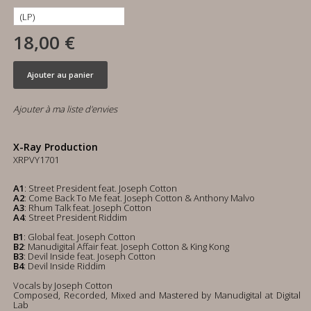
18,00 €
Ajouter au panier
Ajouter à ma liste d'envies
X-Ray Production
XRPVY1701
A1
: Street President feat. Joseph Cotton
A2
: Come Back To Me feat. Joseph Cotton & Anthony Malvo
A3
: Rhum Talk feat. Joseph Cotton
A4
: Street President Riddim
B1
: Global feat. Joseph Cotton
B2
: Manudigital Affair feat. Joseph Cotton & King Kong
B3
: Devil Inside feat. Joseph Cotton
B4
: Devil Inside Riddim
Vocals by Joseph Cotton
Composed, Recorded, Mixed and Mastered by Manudigital at Digital
Lab