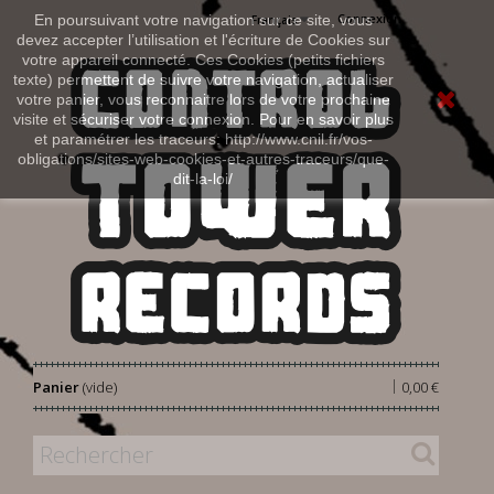
Connexion
En poursuivant votre navigation sur ce site, vous
Français
devez accepter l’utilisation et l'écriture de Cookies sur
votre appareil connecté. Ces Cookies (petits fichiers
texte) permettent de suivre votre navigation, actualiser
votre panier, vous reconnaitre lors de votre prochaine
visite et sécuriser votre connexion. Pour en savoir plus
et paramétrer les traceurs: http://www.cnil.fr/vos-
obligations/sites-web-cookies-et-autres-traceurs/que-
dit-la-loi/
|
Panier
(vide)
0,00 €