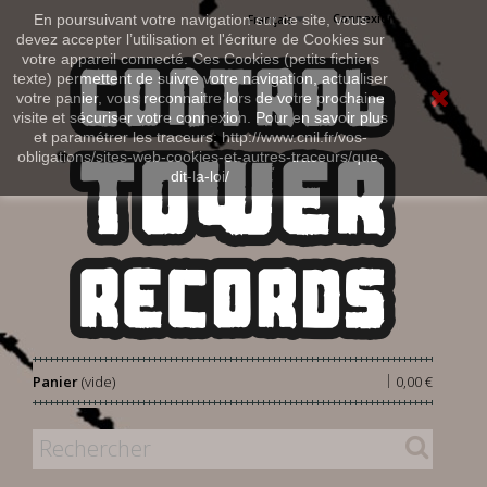
Connexion
En poursuivant votre navigation sur ce site, vous
Français
devez accepter l’utilisation et l'écriture de Cookies sur
votre appareil connecté. Ces Cookies (petits fichiers
texte) permettent de suivre votre navigation, actualiser
votre panier, vous reconnaitre lors de votre prochaine
visite et sécuriser votre connexion. Pour en savoir plus
et paramétrer les traceurs: http://www.cnil.fr/vos-
obligations/sites-web-cookies-et-autres-traceurs/que-
dit-la-loi/
|
Panier
(vide)
0,00 €