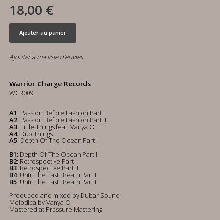
18,00 €
Ajouter au panier
Ajouter à ma liste d'envies
Warrior Charge Records
WCR009
A1
: Passion Before Fashion Part I
A2
: Passion Before Fashion Part II
A3
: Little Things feat. Vanya O
A4
: Dub Things
A5
: Depth Of The Ocean Part I
B1
: Depth Of The Ocean Part II
B2
: Retrospective Part I
B3
: Retrospective Part II
B4
: Until The Last Breath Part I
B5
: Until The Last Breath Part II
Produced and mixed by Dubar Sound
Melodica by Vanya O
Mastered at Pressure Mastering