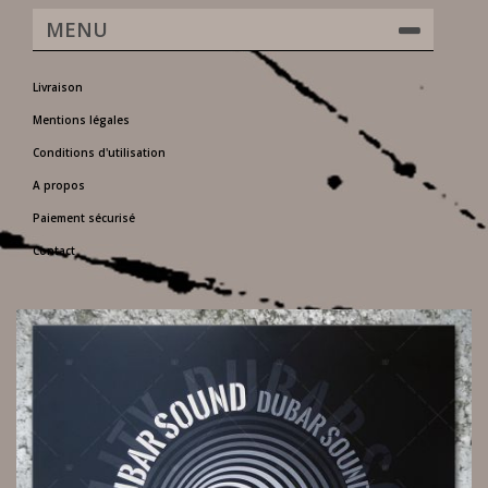
MENU
Livraison
Mentions légales
Conditions d'utilisation
A propos
Paiement sécurisé
Contact