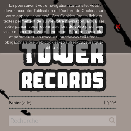
Connexion
En poursuivant votre navigation sur ce site, vous
Français
devez accepter l’utilisation et l'écriture de Cookies sur
votre appareil connecté. Ces Cookies (petits fichiers
texte) permettent de suivre votre navigation, actualiser
votre panier, vous reconnaitre lors de votre prochaine
visite et sécuriser votre connexion. Pour en savoir plus
et paramétrer les traceurs: http://www.cnil.fr/vos-
obligations/sites-web-cookies-et-autres-traceurs/que-
dit-la-loi/
|
Panier
(vide)
0,00 €