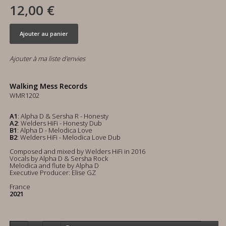
12,00 €
Ajouter au panier
Ajouter à ma liste d'envies
Walking Mess Records
WMR1202
A1
: Alpha D & Sersha R - Honesty
A2
: Welders HiFi - Honesty Dub
B1
: Alpha D - Melodica Love
B2
: Welders HiFi - Melodica Love Dub
Composed and mixed by Welders HiFi in 2016
Vocals by Alpha D & Sersha Rock
Melodica and flute by Alpha D
Executive Producer: Elise GZ
France
2021