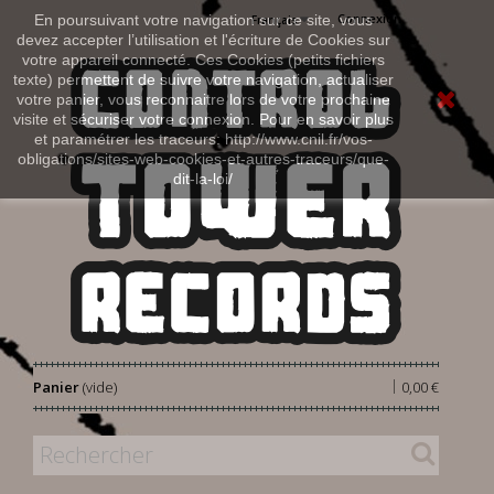
Connexion
En poursuivant votre navigation sur ce site, vous
Français
devez accepter l’utilisation et l'écriture de Cookies sur
votre appareil connecté. Ces Cookies (petits fichiers
texte) permettent de suivre votre navigation, actualiser
votre panier, vous reconnaitre lors de votre prochaine
visite et sécuriser votre connexion. Pour en savoir plus
et paramétrer les traceurs: http://www.cnil.fr/vos-
obligations/sites-web-cookies-et-autres-traceurs/que-
dit-la-loi/
|
Panier
(vide)
0,00 €