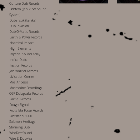
Culture Dub Records
Debtera (Jah Vibes Sound
System)
Dubalistik (kanka)
Dub Invasion
Dub-O-Matic Records
Earth & Power Records
Heartical Impact
High Elements
Imperial Sound Army
Indica Dubs
Itection Records
Jah Warrior Records
Livication Corner
Moa Anbessa
Moonshine Recordings
OBF Dubquake Records
Partial Records
Rough Signal
Roots Ista Posse Records
Rootsman 3000
Salomon Heritage
Storming Dub
WhoDemSound
Wise & Dubwise