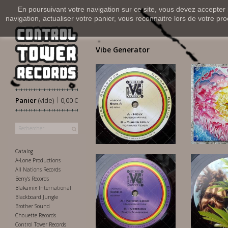
En poursuivant votre navigation sur ce site, vous devez accepter l’
navigation, actualiser votre panier, vous reconnaitre lors de votre pro
Vibe Generator
|
Panier
(vide)
0,00 €
13
11,00 €
Catalog
A-Lone Productions
All Nations Records
Berry's Records
Blakamix International
Blackboard Jungle
Brother Sound
Chouette Records
11,00 €
11
Control Tower Records