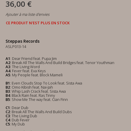
36,00 €
Ajouter à ma liste d'envies
CE PRODUIT N'EST PLUS EN STOCK
Steppas Records
ASLP013-14
A1
: Dear Friend feat. Pupa Jim
A2
: Break All The Walls And Build Bridges feat. Tenor Youthman
A3
: The Living Word
A4
: Fever feat. Eva Keys
A5
: My People feat. Block Mameli
B1
: Even Clouds Stop To Look feat. Sista Awa
B2
: Omo Kibish feat. Nai-Jah
B3
: Whip Lash Crack feat. Sista Awa
B4
: Black Rain feat. Ras Tinny
B5
: Show Me The way feat. Cian Finn
C1
: Dear Dub
C2
: Break All The Walls And Build Dubs
C3
: The Living Dub
C4
: Dub Fever
C5
: My Dub