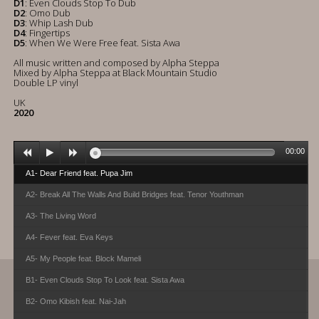
D1
: Even Clouds Stop To Dub
D2
: Omo Dub
D3
: Whip Lash Dub
D4
: Fingertips
D5
: When We Were Free feat. Sista Awa
All music written and composed by Alpha Steppa
Mixed by Alpha Steppa at Black Mountain Studio
Double LP vinyl
UK
2020
00:00
A1- Dear Friend feat. Pupa Jim
A2- Break All The Walls And Build Bridges feat. Tenor Youthman
A3- The Living Word
A4- Fever feat. Eva Keys
A5- My People feat. Block Mameli
B1- Even Clouds Stop To Look feat. Sista Awa
B2- Omo Kibish feat. Nai-Jah