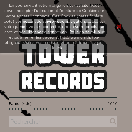
Connexion
En poursuivant votre navigation sur ce site, vous
Français
devez accepter l’utilisation et l'écriture de Cookies sur
votre appareil connecté. Ces Cookies (petits fichiers
texte) permettent de suivre votre navigation, actualiser
votre panier, vous reconnaitre lors de votre prochaine
visite et sécuriser votre connexion. Pour en savoir plus
et paramétrer les traceurs: http://www.cnil.fr/vos-
obligations/sites-web-cookies-et-autres-traceurs/que-
dit-la-loi/
|
Panier
(vide)
0,00 €