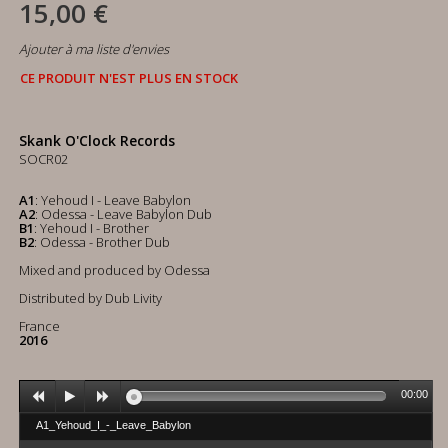
15,00 €
Ajouter à ma liste d'envies
CE PRODUIT N'EST PLUS EN STOCK
Skank O'Clock Records
SOCR02
A1
: Yehoud I - Leave Babylon
A2
: Odessa - Leave Babylon Dub
B1
: Yehoud I - Brother
B2
: Odessa - Brother Dub
Mixed and produced by Odessa
Distributed by Dub Livity
France
2016
00:00
A1_Yehoud_I_-_Leave_Babylon