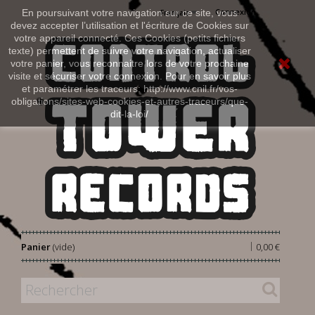
Connexion
En poursuivant votre navigation sur ce site, vous
Français
devez accepter l’utilisation et l'écriture de Cookies sur
votre appareil connecté. Ces Cookies (petits fichiers
texte) permettent de suivre votre navigation, actualiser
votre panier, vous reconnaitre lors de votre prochaine
visite et sécuriser votre connexion. Pour en savoir plus
et paramétrer les traceurs: http://www.cnil.fr/vos-
obligations/sites-web-cookies-et-autres-traceurs/que-
dit-la-loi/
|
Panier
(vide)
0,00 €