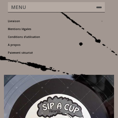
MENU
Livraison
Mentions légales
Conditions d'utilisation
A propos
Paiement sécurisé
Contact