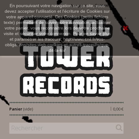
Connexion
En poursuivant votre navigation sur ce site, vous
Français
devez accepter l’utilisation et l'écriture de Cookies sur
votre appareil connecté. Ces Cookies (petits fichiers
texte) permettent de suivre votre navigation, actualiser
votre panier, vous reconnaitre lors de votre prochaine
visite et sécuriser votre connexion. Pour en savoir plus
et paramétrer les traceurs: http://www.cnil.fr/vos-
obligations/sites-web-cookies-et-autres-traceurs/que-
dit-la-loi/
|
Panier
(vide)
0,00 €