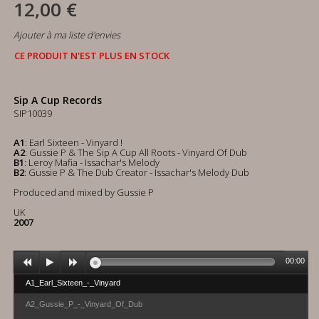
12,00 €
Ajouter à ma liste d'envies
CE PRODUIT N'EST PLUS EN STOCK
Sip A Cup Records
SIP10039
A1
: Earl Sixteen - Vinyard !
A2
: Gussie P & The Sip A Cup All Roots - Vinyard Of Dub
B1
: Leroy Mafia - Issachar's Melody
B2
: Gussie P & The Dub Creator - Issachar's Melody Dub
Produced and mixed by Gussie P
UK
2007
00:00
A1_Earl_Sixteen_-_Vinyard
A2_Gussie_P_-_Vinyard_Of_Dub