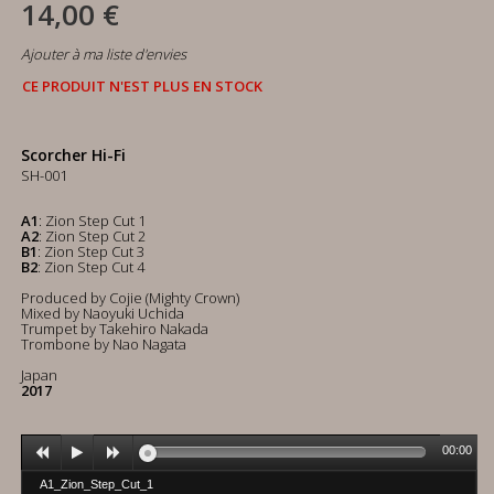
14,00 €
Ajouter à ma liste d'envies
CE PRODUIT N'EST PLUS EN STOCK
Scorcher Hi-Fi
SH-001
A1
: Zion Step Cut 1
A2
: Zion Step Cut 2
B1
: Zion Step Cut 3
B2
: Zion Step Cut 4
Produced by Cojie (Mighty Crown)
Mixed by Naoyuki Uchida
Trumpet by Takehiro Nakada
Trombone by Nao Nagata
Japan
2017
00:00
A1_Zion_Step_Cut_1