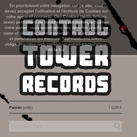
Connexion
En poursuivant votre navigation sur ce site, vous
Français
devez accepter l’utilisation et l'écriture de Cookies sur
votre appareil connecté. Ces Cookies (petits fichiers
texte) permettent de suivre votre navigation, actualiser
votre panier, vous reconnaitre lors de votre prochaine
visite et sécuriser votre connexion. Pour en savoir plus
et paramétrer les traceurs: http://www.cnil.fr/vos-
obligations/sites-web-cookies-et-autres-traceurs/que-
dit-la-loi/
|
Panier
(vide)
0,00 €