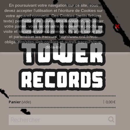
Connexion
En poursuivant votre navigation sur ce site, vous
Français
devez accepter l’utilisation et l'écriture de Cookies sur
votre appareil connecté. Ces Cookies (petits fichiers
texte) permettent de suivre votre navigation, actualiser
votre panier, vous reconnaitre lors de votre prochaine
visite et sécuriser votre connexion. Pour en savoir plus
et paramétrer les traceurs: http://www.cnil.fr/vos-
obligations/sites-web-cookies-et-autres-traceurs/que-
dit-la-loi/
|
Panier
(vide)
0,00 €