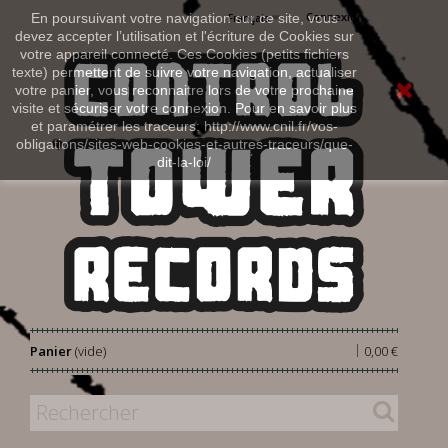
Connexion
En poursuivant votre navigation sur ce site, vous
Français
devez accepter l’utilisation et l'écriture de Cookies sur
votre appareil connecté. Ces Cookies (petits fichiers
texte) permettent de suivre votre navigation, actualiser
votre panier, vous reconnaitre lors de votre prochaine
visite et sécuriser votre connexion. Pour en savoir plus
et paramétrer les traceurs: http://www.cnil.fr/vos-
obligations/sites-web-cookies-et-autres-traceurs/que-
dit-la-loi/
|
Panier
(vide)
0,00 €