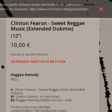
Français
Connexion
kies (petits fichiers texte) permettent de suivre votre
rer les traceurs: http://www.cnil.fr/vos-obligations/sites-
Clinton Fearon - Sweet Reggae
Music (Extended Dubmix)
(12")
10,00 €
Ajouter à ma liste d'envies
CE PRODUIT N'EST PLUS EN STOCK
Reggae Remedy
RR22
A
: Clinton Fearon - Sweet Reggae Music (Extended
Dubmix)
B1
: Clinton Fearon - In Your Heart
B2
: Reggae Remedy Riddim Section - Dub
Produced by Seni Idbelkas
Limited Edition: 500 numbered copies