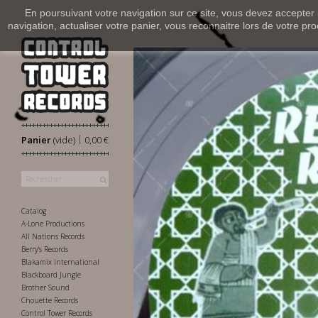
En poursuivant votre navigation sur ce site, vous devez accepter l’
navigation, actualiser votre panier, vous reconnaitre lors de votre pro
|
Panier
(vide)
0,00 €
Catalog
A-Lone Productions
All Nations Records
Berry's Records
Blakamix International
Blackboard Jungle
Brother Sound
Chouette Records
Control Tower Records