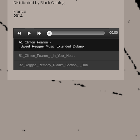
Distributed by Black Catalog
France
2014
00:00
A1_Clinton_Fearon_-
_Sweet_Reggae_Music_Extended_Dubmix
B1_Clinton_Fearon_-_In_Your_Heart
B2_Reggae_Remedy_Riddim_Section_-_Dub