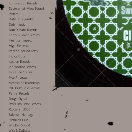
Culture Dub Records
Debtera (Jah Vibes Sound
System)
Dubalistik (kanka)
Dub Invasion
Dub-O-Matic Records
Earth & Power Records
Heartical Impact
High Elements
Imperial Sound Army
Indica Dubs
Itection Records
Jah Warrior Records
Livication Corner
Moa Anbessa
Moonshine Recordings
OBF Dubquake Records
Partial Records
Rough Signal
Roots Ista Posse Records
Rootsman 3000
Salomon Heritage
Storming Dub
WhoDemSound
Wise & Dubwise