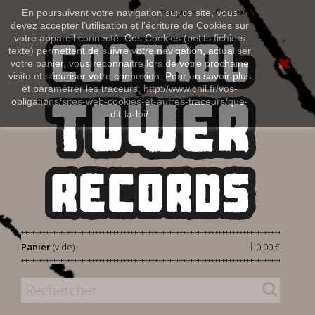
Connexion
En poursuivant votre navigation sur ce site, vous
Français
devez accepter l’utilisation et l'écriture de Cookies sur
votre appareil connecté. Ces Cookies (petits fichiers
texte) permettent de suivre votre navigation, actualiser
votre panier, vous reconnaitre lors de votre prochaine
visite et sécuriser votre connexion. Pour en savoir plus
et paramétrer les traceurs: http://www.cnil.fr/vos-
obligations/sites-web-cookies-et-autres-traceurs/que-
dit-la-loi/
|
Panier
(vide)
0,00 €