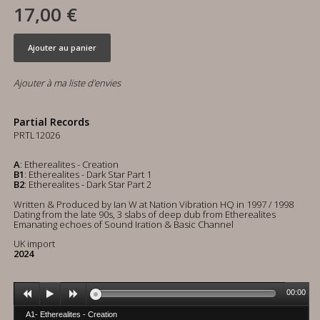
17,00 €
Ajouter au panier
Ajouter à ma liste d'envies
Partial Records
PRTL12026
A
: Etherealites - Creation
B1
: Etherealites - Dark Star Part 1
B2
: Etherealites - Dark Star Part 2
Written & Produced by Ian W at Nation Vibration HQ in 1997 / 1998
Dating from the late 90s, 3 slabs of deep dub from Etherealites
Emanating echoes of Sound Iration & Basic Channel
UK import
2024
00:00
A1- Etherealites - Creation