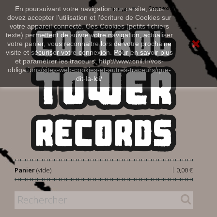
Connexion
En poursuivant votre navigation sur ce site, vous
Français
devez accepter l’utilisation et l'écriture de Cookies sur
votre appareil connecté. Ces Cookies (petits fichiers
texte) permettent de suivre votre navigation, actualiser
votre panier, vous reconnaitre lors de votre prochaine
visite et sécuriser votre connexion. Pour en savoir plus
et paramétrer les traceurs: http://www.cnil.fr/vos-
obligations/sites-web-cookies-et-autres-traceurs/que-
dit-la-loi/
|
Panier
(vide)
0,00 €