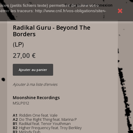
Français
Connexion
kies (petits fichiers texte) permettent de suivre votre
rer les traceurs: http://www.cnil.fr/vos-obligations/sites-
Radikal Guru - Beyond The
Borders
(LP)
27,00 €
Ajouter au panier
Ajouter à ma liste d'envies
Moonshine Recordings
MSLP012
A1
: Riddim One feat. Vale
A2
: Do The Right Thing feat. Marina P
B1
: Radikal feat. Tenor Youthman
B2
: Higher Frequency feat. Troy Berkley
B3
: Melody Dub