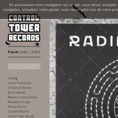
En poursuivant votre navigation sur ce site, vous devez accepter l’
navigation, actualiser votre panier, vous reconnaitre lors de votre pro
|
Panier
(vide)
0,00 €
Catalog
A-Lone Productions
All Nations Records
Berry's Records
Blakamix International
Blackboard Jungle
Brother Sound
Chouette Records
Control Tower Records