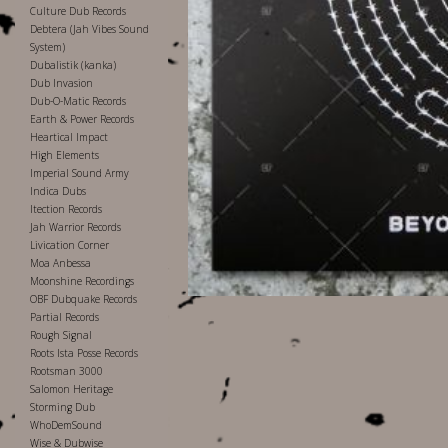
Culture Dub Records
Debtera (Jah Vibes Sound
System)
Dubalistik (kanka)
Dub Invasion
Dub-O-Matic Records
Earth & Power Records
Heartical Impact
High Elements
Imperial Sound Army
Indica Dubs
Itection Records
Jah Warrior Records
Livication Corner
Moa Anbessa
Moonshine Recordings
OBF Dubquake Records
Partial Records
Rough Signal
Roots Ista Posse Records
Rootsman 3000
Salomon Heritage
Storming Dub
WhoDemSound
Wise & Dubwise