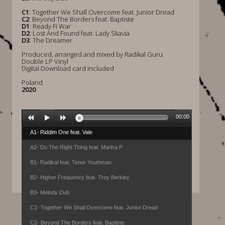
C1
: Together We Shall Overcome feat. Junior Dread
C2
: Beyond The Borders feat. Baptiste
D1
: Ready Fi War
D2
: Lost And Found feat. Lady Skavia
D3
: The Dreamer
Produced, arranged and mixed by Radikal Guru
Double LP Vinyl
Digital Download card included
Poland
2020
00:00
A1- Riddim One feat. Vale
A2- Do The Right Thing feat. Marina P
B1- Radikal feat. Tenor Youthman
B2- Higher Frequency feat. Troy Berkley
B3- Melody Dub
C1- Together We Shall Overcome feat. Junior Dread
C2- Beyond The Borders feat. Baptiste