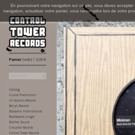
En poursuivant votre navigation sur ce site, vous devez accepter l’
navigation, actualiser votre panier, vous reconnaitre lors de votre pro
|
Panier
(vide)
0,00 €
Catalog
A-Lone Productions
All Nations Records
Berry's Records
Blakamix International
Blackboard Jungle
Brother Sound
Chouette Records
Control Tower Records