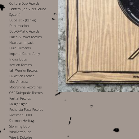
Culture Dub Records
Debtera (Jah Vibes Sound
System)
Dubalistik (kanka)
Dub Invasion
Dub-O-Matic Records
Earth & Power Records
Heartical Impact
High Elements
Imperial Sound Army
Indica Dubs
Itection Records
Jah Warrior Records
Livication Corner
Moa Anbessa
Moonshine Recordings
OBF Dubquake Records
Partial Records
Rough Signal
Roots Ista Posse Records
Rootsman 3000
Salomon Heritage
Storming Dub
WhoDemSound
Wise & Dubwise