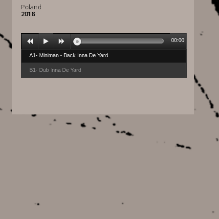
Poland
2018
00:00
A1- Miniman - Back Inna De Yard
B1- Dub Inna De Yard