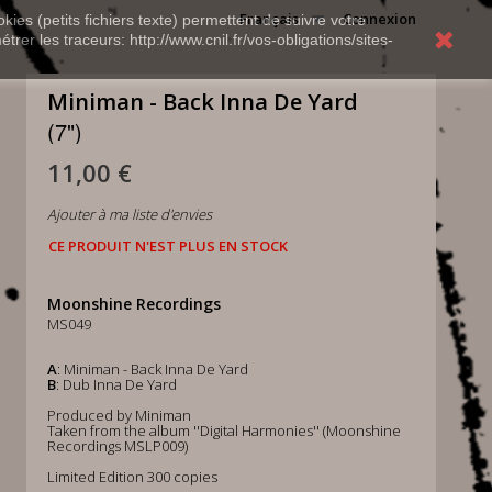
Français
Connexion
kies (petits fichiers texte) permettent de suivre votre
rer les traceurs: http://www.cnil.fr/vos-obligations/sites-
Miniman - Back Inna De Yard
(7")
11,00 €
Ajouter à ma liste d'envies
CE PRODUIT N'EST PLUS EN STOCK
Moonshine Recordings
MS049
A
: Miniman - Back Inna De Yard
B
: Dub Inna De Yard
Produced by Miniman
Taken from the album ''Digital Harmonies'' (Moonshine
Recordings MSLP009)
Limited Edition 300 copies