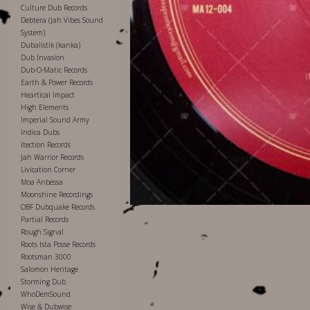
Culture Dub Records
Debtera (Jah Vibes Sound
System)
Dubalistik (kanka)
Dub Invasion
Dub-O-Matic Records
Earth & Power Records
Heartical Impact
High Elements
Imperial Sound Army
Indica Dubs
Itection Records
Jah Warrior Records
Livication Corner
Moa Anbessa
Moonshine Recordings
OBF Dubquake Records
Partial Records
Rough Signal
Roots Ista Posse Records
Rootsman 3000
Salomon Heritage
Storming Dub
WhoDemSound
Wise & Dubwise