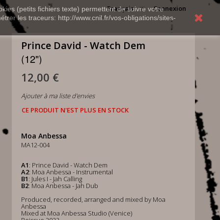
Français
Connexion
kies (petits fichiers texte) permettent de suivre votre
rer les traceurs: http://www.cnil.fr/vos-obligations/sites-
Prince David - Watch Dem
(12")
12,00 €
Ajouter à ma liste d'envies
CE PRODUIT N'EST PLUS EN STOCK
Moa Anbessa
MA12-004
A1
: Prince David - Watch Dem
A2
: Moa Anbessa - Instrumental
B1
: Jules I - Jah Calling
B2
: Moa Anbessa - Jah Dub
Produced, recorded, arranged and mixed by Moa
Anbessa
Mixed at Moa Anbessa Studio (Venice)