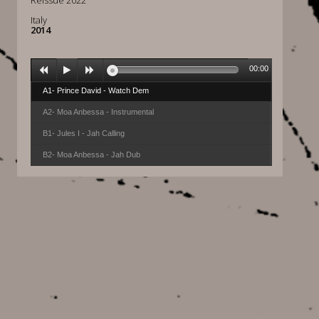
Reissue 2022
Italy
2014
00:00
A1- Prince David - Watch Dem
A2- Moa Anbessa - Instrumental
B1- Jules I - Jah Calling
B2- Moa Anbessa - Jah Dub