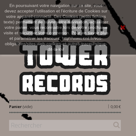
Connexion
En poursuivant votre navigation sur ce site, vous
Français
devez accepter l’utilisation et l'écriture de Cookies sur
votre appareil connecté. Ces Cookies (petits fichiers
texte) permettent de suivre votre navigation, actualiser
votre panier, vous reconnaitre lors de votre prochaine
visite et sécuriser votre connexion. Pour en savoir plus
et paramétrer les traceurs: http://www.cnil.fr/vos-
obligations/sites-web-cookies-et-autres-traceurs/que-
dit-la-loi/
|
Panier
(vide)
0,00 €