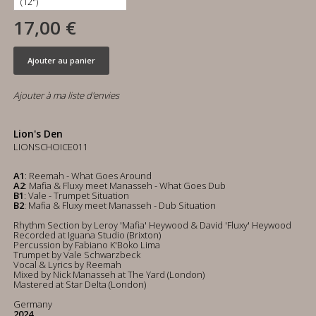
17,00 €
Ajouter au panier
Ajouter à ma liste d'envies
Lion's Den
LIONSCHOICE011
A1
: Reemah - What Goes Around
A2
: Mafia & Fluxy meet Manasseh - What Goes Dub
B1
: Vale - Trumpet Situation
B2
: Mafia & Fluxy meet Manasseh - Dub Situation
Rhythm Section by Leroy 'Mafia' Heywood & David 'Fluxy' Heywood
Recorded at Iguana Studio (Brixton)
Percussion by Fabiano K'Boko Lima
Trumpet by Vale Schwarzbeck
Vocal & Lyrics by Reemah
Mixed by Nick Manasseh at The Yard (London)
Mastered at Star Delta (London)
Germany
2024