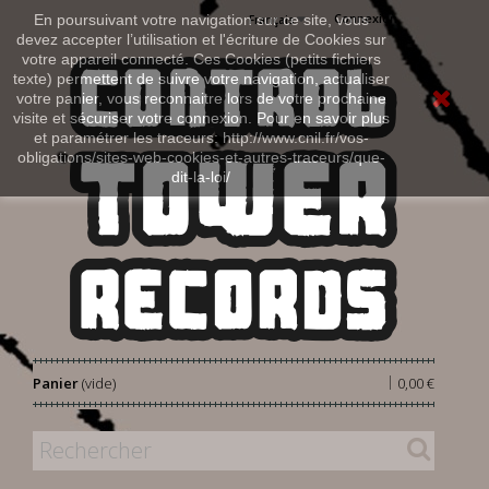
Connexion
En poursuivant votre navigation sur ce site, vous
Français
devez accepter l’utilisation et l'écriture de Cookies sur
votre appareil connecté. Ces Cookies (petits fichiers
texte) permettent de suivre votre navigation, actualiser
votre panier, vous reconnaitre lors de votre prochaine
visite et sécuriser votre connexion. Pour en savoir plus
et paramétrer les traceurs: http://www.cnil.fr/vos-
obligations/sites-web-cookies-et-autres-traceurs/que-
dit-la-loi/
|
Panier
(vide)
0,00 €