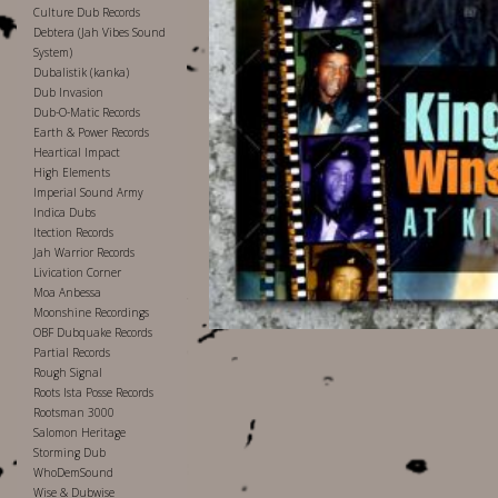
Culture Dub Records
Debtera (Jah Vibes Sound
System)
Dubalistik (kanka)
Dub Invasion
Dub-O-Matic Records
Earth & Power Records
Heartical Impact
High Elements
Imperial Sound Army
Indica Dubs
Itection Records
Jah Warrior Records
Livication Corner
Moa Anbessa
Moonshine Recordings
OBF Dubquake Records
Partial Records
Rough Signal
Roots Ista Posse Records
Rootsman 3000
Salomon Heritage
Storming Dub
WhoDemSound
Wise & Dubwise