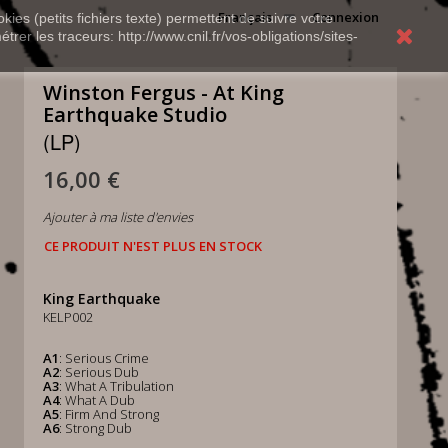
Français
Connexion
kies (petits fichiers texte) permettent de suivre votre
rer les traceurs: http://www.cnil.fr/vos-obligations/sites-
Winston Fergus - At King
Earthquake Studio
(LP)
16,00 €
Ajouter à ma liste d'envies
CE PRODUIT N'EST PLUS EN STOCK
King Earthquake
KELP002
A1
: Serious Crime
A2
: Serious Dub
A3
: What A Tribulation
A4
: What A Dub
A5
: Firm And Strong
A6
: Strong Dub