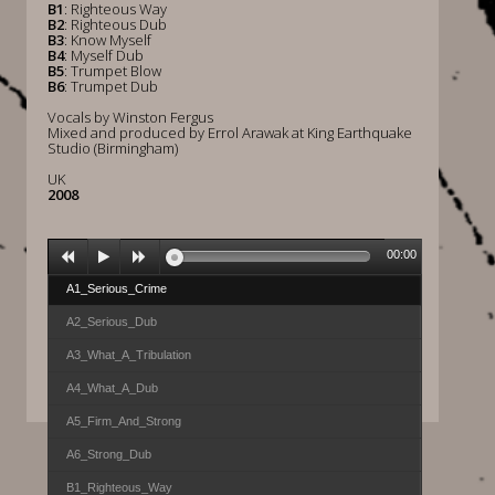
B1
: Righteous Way
B2
: Righteous Dub
B3
: Know Myself
B4
: Myself Dub
B5
: Trumpet Blow
B6
: Trumpet Dub
Vocals by Winston Fergus
Mixed and produced by Errol Arawak at King Earthquake
Studio (Birmingham)
UK
2008
00:00
A1_Serious_Crime
A2_Serious_Dub
A3_What_A_Tribulation
A4_What_A_Dub
A5_Firm_And_Strong
A6_Strong_Dub
B1_Righteous_Way