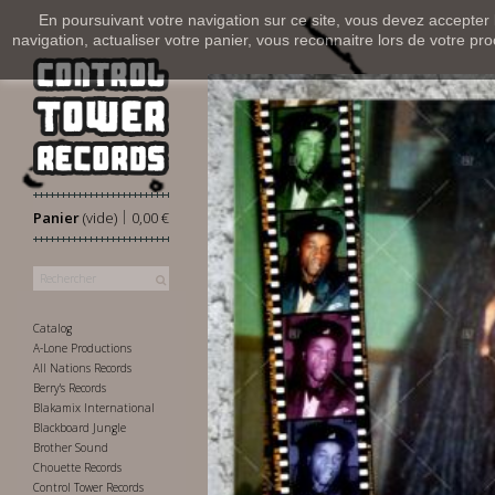
En poursuivant votre navigation sur ce site, vous devez accepter l’
navigation, actualiser votre panier, vous reconnaitre lors de votre pro
|
Panier
(vide)
0,00 €
Catalog
A-Lone Productions
All Nations Records
Berry's Records
Blakamix International
Blackboard Jungle
Brother Sound
Chouette Records
Control Tower Records