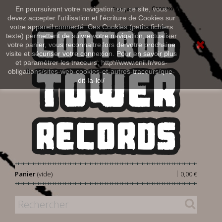
Connexion
En poursuivant votre navigation sur ce site, vous
Français
devez accepter l’utilisation et l'écriture de Cookies sur
votre appareil connecté. Ces Cookies (petits fichiers
texte) permettent de suivre votre navigation, actualiser
votre panier, vous reconnaitre lors de votre prochaine
visite et sécuriser votre connexion. Pour en savoir plus
et paramétrer les traceurs: http://www.cnil.fr/vos-
obligations/sites-web-cookies-et-autres-traceurs/que-
dit-la-loi/
|
Panier
(vide)
0,00 €