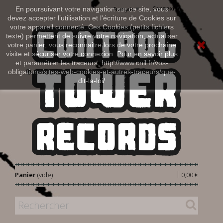
Connexion
En poursuivant votre navigation sur ce site, vous
Français
devez accepter l’utilisation et l'écriture de Cookies sur
votre appareil connecté. Ces Cookies (petits fichiers
texte) permettent de suivre votre navigation, actualiser
votre panier, vous reconnaitre lors de votre prochaine
visite et sécuriser votre connexion. Pour en savoir plus
et paramétrer les traceurs: http://www.cnil.fr/vos-
obligations/sites-web-cookies-et-autres-traceurs/que-
dit-la-loi/
|
Panier
(vide)
0,00 €