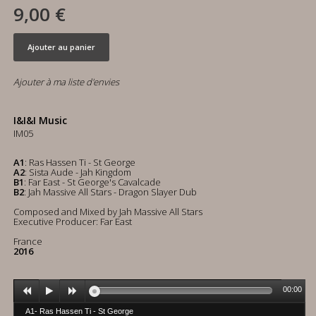
9,00 €
Ajouter au panier
Ajouter à ma liste d'envies
I&I&I Music
IM05
A1
: Ras Hassen Ti - St George
A2
: Sista Aude - Jah Kingdom
B1
: Far East - St George's Cavalcade
B2
: Jah Massive All Stars - Dragon Slayer Dub
Composed and Mixed by Jah Massive All Stars
Executive Producer: Far East
France
2016
00:00
A1- Ras Hassen Ti - St George