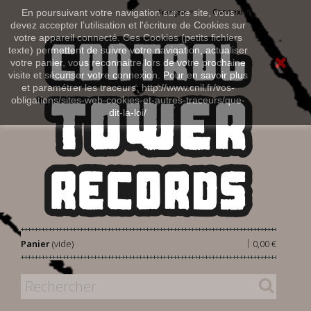
Connexion
En poursuivant votre navigation sur ce site, vous
Français
devez accepter l’utilisation et l'écriture de Cookies sur
votre appareil connecté. Ces Cookies (petits fichiers
texte) permettent de suivre votre navigation, actualiser
votre panier, vous reconnaitre lors de votre prochaine
visite et sécuriser votre connexion. Pour en savoir plus
et paramétrer les traceurs: http://www.cnil.fr/vos-
obligations/sites-web-cookies-et-autres-traceurs/que-
dit-la-loi/
|
Panier
(vide)
0,00 €