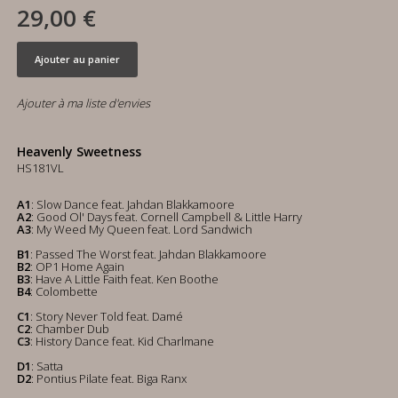
29,00 €
Ajouter au panier
Ajouter à ma liste d'envies
Heavenly Sweetness
HS181VL
A1
: Slow Dance feat. Jahdan Blakkamoore
A2
: Good Ol' Days feat. Cornell Campbell & Little Harry
A3
: My Weed My Queen feat. Lord Sandwich
B1
: Passed The Worst feat. Jahdan Blakkamoore
B2
: OP1 Home Again
B3
: Have A Little Faith feat. Ken Boothe
B4
: Colombette
C1
: Story Never Told feat. Damé
C2
: Chamber Dub
C3
: History Dance feat. Kid Charlmane
D1
: Satta
D2
: Pontius Pilate feat. Biga Ranx