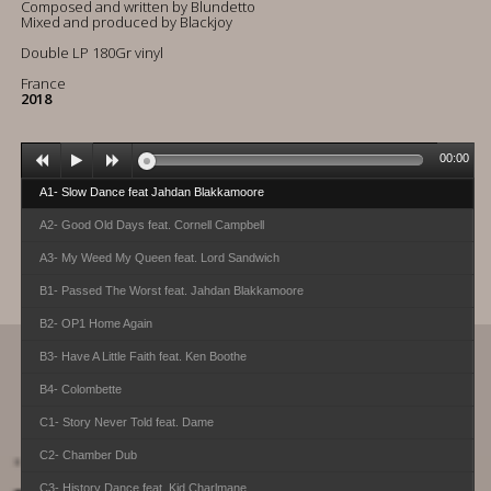
Composed and written by Blundetto
Mixed and produced by Blackjoy
Double LP 180Gr vinyl
France
2018
00:00
A1- Slow Dance feat Jahdan Blakkamoore
A2- Good Old Days feat. Cornell Campbell
A3- My Weed My Queen feat. Lord Sandwich
B1- Passed The Worst feat. Jahdan Blakkamoore
B2- OP1 Home Again
B3- Have A Little Faith feat. Ken Boothe
B4- Colombette
C1- Story Never Told feat. Dame
C2- Chamber Dub
C3- History Dance feat. Kid Charlmane