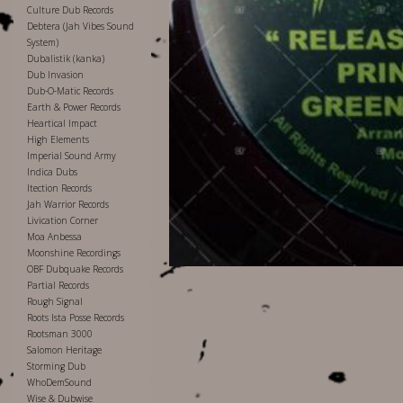
Culture Dub Records
Debtera (Jah Vibes Sound
System)
Dubalistik (kanka)
Dub Invasion
Dub-O-Matic Records
Earth & Power Records
Heartical Impact
High Elements
Imperial Sound Army
Indica Dubs
Itection Records
Jah Warrior Records
Livication Corner
Moa Anbessa
Moonshine Recordings
OBF Dubquake Records
Partial Records
Rough Signal
Roots Ista Posse Records
Rootsman 3000
Salomon Heritage
Storming Dub
WhoDemSound
Wise & Dubwise