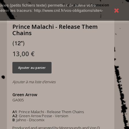
Français
Connexion
kies (petits fichiers texte) permettent de suivre votre
rer les traceurs: http://www.cnil.fr/vos-obligations/sites-
Prince Malachi - Release Them
Chains
(12")
13,00 €
Ajouter au panier
Ajouter à ma liste d'envies
Green Arrow
GA005
A1
: Prince Malachi - Release Them Chains
A2
: Green Arrow Posse - Version
B
: Jahno - Discomix
Produced and arranged by Moresounds and Von D