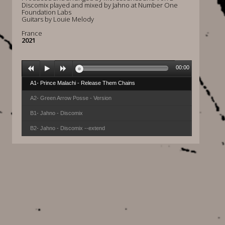
Discomix played and mixed by Jahno at Number One
Foundation Labs
Guitars by Louie Melody
France
2021
00:00
A1- Prince Malachi - Release Them Chains
A2- Green Arrow Posse - Version
B1- Jahno - Discomix
B2- Jahno - Discomix --extend