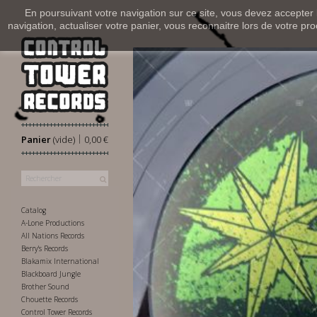
En poursuivant votre navigation sur ce site, vous devez accepter l’
navigation, actualiser votre panier, vous reconnaitre lors de votre pro
|
Panier
(vide)
0,00 €
Catalog
A-Lone Productions
All Nations Records
Berry's Records
Blakamix International
Blackboard Jungle
Brother Sound
Chouette Records
Control Tower Records