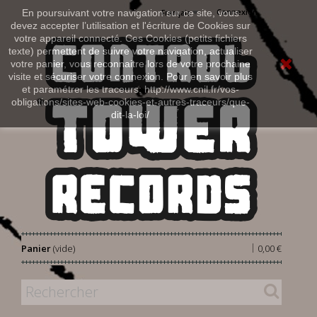
Connexion
En poursuivant votre navigation sur ce site, vous
Français
devez accepter l’utilisation et l'écriture de Cookies sur
votre appareil connecté. Ces Cookies (petits fichiers
texte) permettent de suivre votre navigation, actualiser
votre panier, vous reconnaitre lors de votre prochaine
visite et sécuriser votre connexion. Pour en savoir plus
et paramétrer les traceurs: http://www.cnil.fr/vos-
obligations/sites-web-cookies-et-autres-traceurs/que-
dit-la-loi/
|
Panier
(vide)
0,00 €