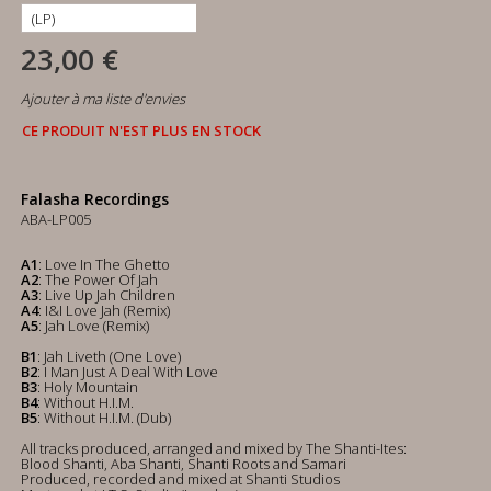
23,00 €
Ajouter à ma liste d'envies
CE PRODUIT N'EST PLUS EN STOCK
Falasha Recordings
ABA-LP005
A1
: Love In The Ghetto
A2
: The Power Of Jah
A3
: Live Up Jah Children
A4
: I&I Love Jah (Remix)
A5
: Jah Love (Remix)
B1
: Jah Liveth (One Love)
B2
: I Man Just A Deal With Love
B3
: Holy Mountain
B4
: Without H.I.M.
B5
: Without H.I.M. (Dub)
All tracks produced, arranged and mixed by The Shanti-Ites:
Blood Shanti, Aba Shanti, Shanti Roots and Samari
Produced, recorded and mixed at Shanti Studios