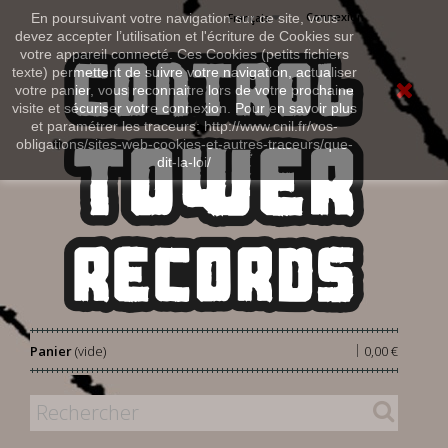
Connexion
En poursuivant votre navigation sur ce site, vous
Français
devez accepter l’utilisation et l'écriture de Cookies sur
votre appareil connecté. Ces Cookies (petits fichiers
texte) permettent de suivre votre navigation, actualiser
votre panier, vous reconnaitre lors de votre prochaine
visite et sécuriser votre connexion. Pour en savoir plus
et paramétrer les traceurs: http://www.cnil.fr/vos-
obligations/sites-web-cookies-et-autres-traceurs/que-
dit-la-loi/
|
Panier
(vide)
0,00 €