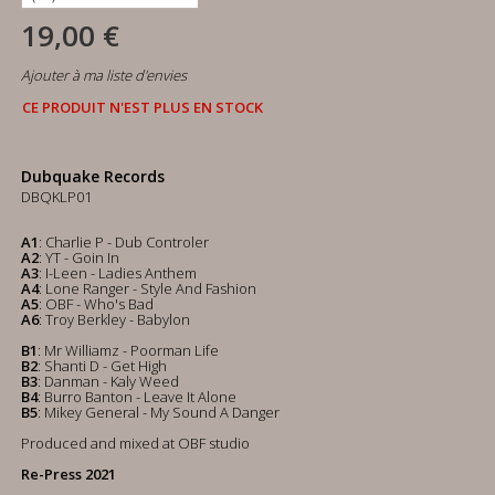
19,00 €
Ajouter à ma liste d'envies
CE PRODUIT N'EST PLUS EN STOCK
Dubquake Records
DBQKLP01
A1
: Charlie P - Dub Controler
A2
: YT - Goin In
A3
: I-Leen - Ladies Anthem
A4
: Lone Ranger - Style And Fashion
A5
: OBF - Who's Bad
A6
: Troy Berkley - Babylon
B1
: Mr Williamz - Poorman Life
B2
: Shanti D - Get High
B3
: Danman - Kaly Weed
B4
: Burro Banton - Leave It Alone
B5
: Mikey General - My Sound A Danger
Produced and mixed at OBF studio
Re-Press 2021