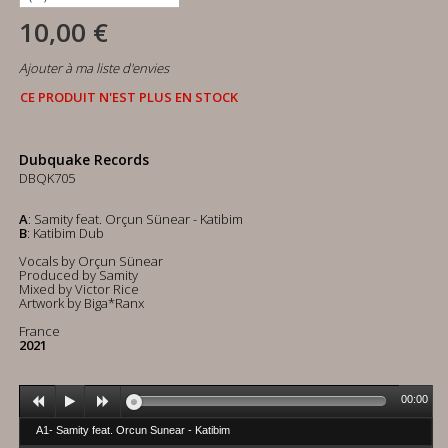
10,00 €
Ajouter à ma liste d'envies
CE PRODUIT N'EST PLUS EN STOCK
Dubquake Records
DBQK705
A
: Samity feat. Orçun Sünear - Katibim
B
: Katibim Dub
Vocals by Orçun Sünear
Produced by Samity
Mixed by Victor Rice
Artwork by Biga*Ranx
France
2021
00:00
A1- Samity feat. Orcun Sunear - Katibim