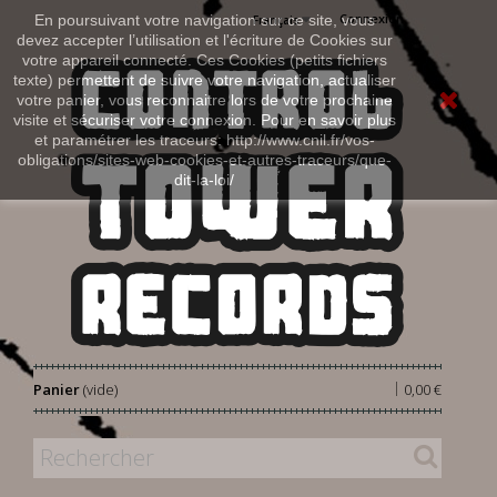
Connexion
En poursuivant votre navigation sur ce site, vous
Français
devez accepter l’utilisation et l'écriture de Cookies sur
votre appareil connecté. Ces Cookies (petits fichiers
texte) permettent de suivre votre navigation, actualiser
votre panier, vous reconnaitre lors de votre prochaine
visite et sécuriser votre connexion. Pour en savoir plus
et paramétrer les traceurs: http://www.cnil.fr/vos-
obligations/sites-web-cookies-et-autres-traceurs/que-
dit-la-loi/
|
Panier
(vide)
0,00 €