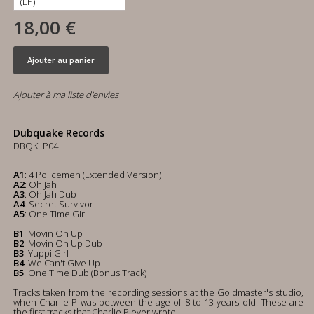
18,00 €
Ajouter au panier
Ajouter à ma liste d'envies
Dubquake Records
DBQKLP04
A1
: 4 Policemen (Extended Version)
A2
: Oh Jah
A3
: Oh Jah Dub
A4
: Secret Survivor
A5
: One Time Girl
B1
: Movin On Up
B2
: Movin On Up Dub
B3
: Yuppi Girl
B4
: We Can't Give Up
B5
: One Time Dub (Bonus Track)
Tracks taken from the recording sessions at the Goldmaster's studio,
when Charlie P was between the age of 8 to 13 years old. These are
the first tracks that Charlie P ever wrote.