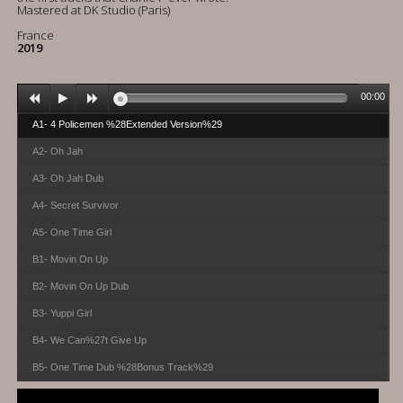
Mastered at DK Studio (Paris)
France
2019
00:00
A1- 4 Policemen %28Extended Version%29
A2- Oh Jah
A3- Oh Jah Dub
A4- Secret Survivor
A5- One Time Girl
B1- Movin On Up
B2- Movin On Up Dub
B3- Yuppi Girl
B4- We Can%27t Give Up
B5- One Time Dub %28Bonus Track%29