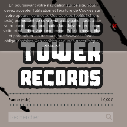
Connexion
En poursuivant votre navigation sur ce site, vous
Français
devez accepter l’utilisation et l'écriture de Cookies sur
votre appareil connecté. Ces Cookies (petits fichiers
texte) permettent de suivre votre navigation, actualiser
votre panier, vous reconnaitre lors de votre prochaine
visite et sécuriser votre connexion. Pour en savoir plus
et paramétrer les traceurs: http://www.cnil.fr/vos-
obligations/sites-web-cookies-et-autres-traceurs/que-
dit-la-loi/
|
Panier
(vide)
0,00 €