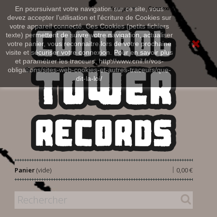
Connexion
En poursuivant votre navigation sur ce site, vous
Français
devez accepter l’utilisation et l'écriture de Cookies sur
votre appareil connecté. Ces Cookies (petits fichiers
texte) permettent de suivre votre navigation, actualiser
votre panier, vous reconnaitre lors de votre prochaine
visite et sécuriser votre connexion. Pour en savoir plus
et paramétrer les traceurs: http://www.cnil.fr/vos-
obligations/sites-web-cookies-et-autres-traceurs/que-
dit-la-loi/
|
Panier
(vide)
0,00 €