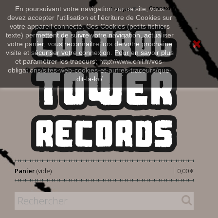
Connexion
En poursuivant votre navigation sur ce site, vous
Français
devez accepter l’utilisation et l'écriture de Cookies sur
votre appareil connecté. Ces Cookies (petits fichiers
texte) permettent de suivre votre navigation, actualiser
votre panier, vous reconnaitre lors de votre prochaine
visite et sécuriser votre connexion. Pour en savoir plus
et paramétrer les traceurs: http://www.cnil.fr/vos-
obligations/sites-web-cookies-et-autres-traceurs/que-
dit-la-loi/
|
Panier
(vide)
0,00 €