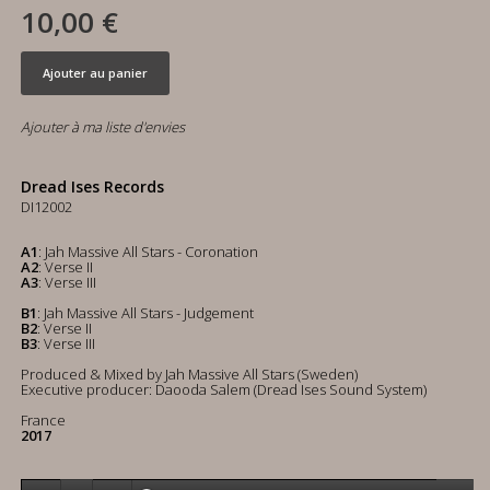
10,00 €
Ajouter au panier
Ajouter à ma liste d'envies
Dread Ises Records
DI12002
A1
: Jah Massive All Stars -
Coronation
A2
: Verse II
A3
: Verse III
B1
: Jah Massive All Stars -
Judgement
B2
: Verse II
B3
: Verse III
Produced & Mixed by Jah Massive All Stars (Sweden)
Executive producer: Daooda Salem (Dread Ises Sound System)
France
2017