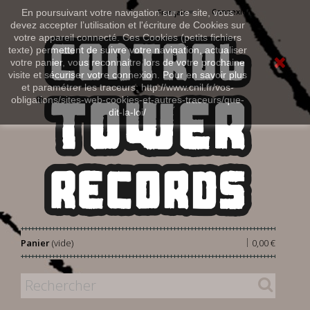
Connexion
En poursuivant votre navigation sur ce site, vous
Français
devez accepter l’utilisation et l'écriture de Cookies sur
votre appareil connecté. Ces Cookies (petits fichiers
texte) permettent de suivre votre navigation, actualiser
votre panier, vous reconnaitre lors de votre prochaine
visite et sécuriser votre connexion. Pour en savoir plus
et paramétrer les traceurs: http://www.cnil.fr/vos-
obligations/sites-web-cookies-et-autres-traceurs/que-
dit-la-loi/
|
Panier
(vide)
0,00 €