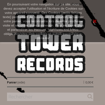
Connexion
En poursuivant votre navigation sur ce site, vous
Français
devez accepter l’utilisation et l'écriture de Cookies sur
votre appareil connecté. Ces Cookies (petits fichiers
texte) permettent de suivre votre navigation, actualiser
votre panier, vous reconnaitre lors de votre prochaine
visite et sécuriser votre connexion. Pour en savoir plus
et paramétrer les traceurs: http://www.cnil.fr/vos-
obligations/sites-web-cookies-et-autres-traceurs/que-
dit-la-loi/
|
Panier
(vide)
0,00 €