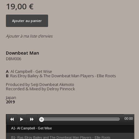
19,00 €
Ajouter au panier
Ajouter à ma liste d'envies
Downbeat Man
DBM006
A
: Al Campbell - Get Wise
B
: Ras Elroy Bailey & The Downbeat Man Players - Ellie Roots
Produced by Seiji Downbeat Akimoto
Recorded & Mixed by Delroy Pinnock
Japan
2019
00:00
A1- Al Campbell - Get Wise
B1- Ras Elroy Bailey and The Downbeat Man Players - Ellie Roots