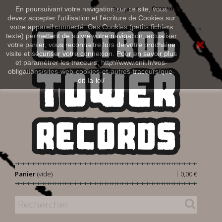
Connexion
En poursuivant votre navigation sur ce site, vous
Français
devez accepter l’utilisation et l'écriture de Cookies sur
votre appareil connecté. Ces Cookies (petits fichiers
texte) permettent de suivre votre navigation, actualiser
votre panier, vous reconnaitre lors de votre prochaine
visite et sécuriser votre connexion. Pour en savoir plus
et paramétrer les traceurs: http://www.cnil.fr/vos-
obligations/sites-web-cookies-et-autres-traceurs/que-
dit-la-loi/
|
Panier
(vide)
0,00 €